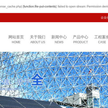
cense_cache.php) [
function.file-put-contents
]: failed to open stream: Permission den
企业
网站首页
关于我们
新闻中心
产品中心
工程案
HOME
ABOUT US
NEWS
PRODUCT
CASE
公司简介
公司新闻
建筑钢结构
联系我们
行业资讯
复合板
车间现场
技术知识
彩钢板
管廊制作
除锈防腐