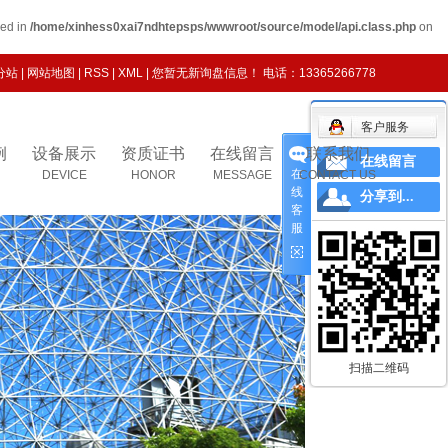
ied in
/home/xinhess0xai7ndhtepsps/wwwroot/source/model/api.class.php
on
分站
|
网站地图
|
RSS
|
XML
|
您暂无新询盘信息！
电话：13365266778
客户服务
例
设备展示
资质证书
在线留言
联系我们
在线留言
在
DEVICE
HONOR
MESSAGE
CONTACT US
线
分享到...
客
服
扫描二维码